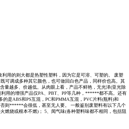
利用的则大都是热塑性塑料，因为它是可溶、可塑的。 废塑
色，既可调成多种其它颜色，也可做回白色产品，同样价也高。其
03含量越多、价越低。从肉眼上看，产品不鲜艳，无光泽(亚光除
的增强产品仅PA、PBT、PP等几种，******都不高。还有
是ABS和PS互混，PC和PMMA互混，PVC片料(瓶料)和
否则******会很低，甚至无人要。 一般鉴别废塑料有以下几个
含离火燃烧或根本不燃)； 5、闻气味(各种塑料味都不相同，包括阻