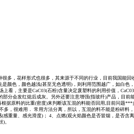
种很多，花样形式也很多，其来源于不同的行业，目前我国能回收
。首先是颜色，颜色越浅(甚至无色透明)，则利用范围越广，如白
上看，主要是CaC03(石粉)含量决定废塑料的利用价值，CaC
的部分会发红熄后成灰。另外还要注意增强(指玻纤)产品，目前能利用
据原料的比重(密度)来判断该互混的料能否回用,目前问题***多的
度差不多，很难用． 常用方法分离，所以，互混的料不能是粉碎料，
手感(感重量、感光滑度)； 4、点燃(观火焰颜色是否冒烟，是否
丝)。