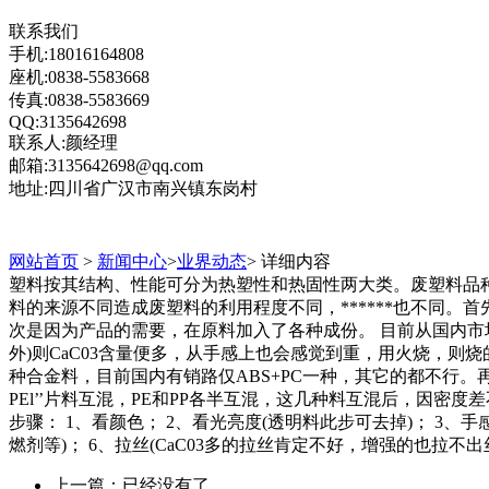
联系我们
手机:18016164808
座机:0838-5583668
传真:0838-5583669
QQ:3135642698
联系人:颜经理
邮箱:3135642698@qq.com
地址:四川省广汉市南兴镇东岗村
网站首页
>
新闻中心
>
业界动态
> 详细内容
塑料按其结构、性能可分为热塑性和热固性两大类。废塑料品
料的来源不同造成废塑料的利用程度不同，******也不同
次是因为产品的需要，在原料加入了各种成份。 目前从国内市场
外)则CaC03含量便多，从手感上也会感觉到重，用火烧，则烧
种合金料，目前国内有销路仅ABS+PC一种，其它的都不行。再根
PEl’’片料互混，PE和PP各半互混，这几种料互混后，因密
步骤： 1、看颜色； 2、看光亮度(透明料此步可去掉)； 3、
燃剂等)； 6、拉丝(CaC03多的拉丝肯定不好，增强的也拉不出
上一篇：已经没有了